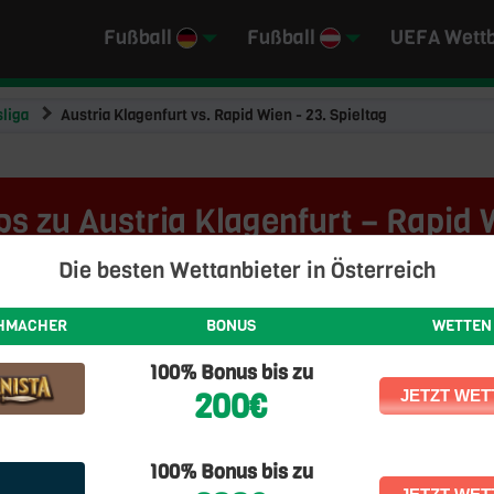
Fußball
Fußball
UEFA Wett
liga
Austria Klagenfurt vs. Rapid Wien - 23. Spieltag
s zu Austria Klagenfurt – Rapid 
Die besten Wettanbieter in Österreich
HMACHER
BONUS
WETTEN
100% Bonus bis zu
Sonntag 13 Marz 2022, 14:30
200€
JETZT WET
ia
Wörthersee Stadion
Ra
urt
100% Bonus bis zu