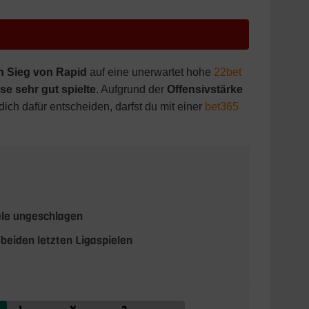
n Sieg von Rapid
auf eine unerwartet hohe
22bet
se sehr gut spielte
. Aufgrund der
Offensivstärke
 dich dafür entscheiden, darfst du mit einer
bet365
ele ungeschlagen
beiden letzten Ligaspielen