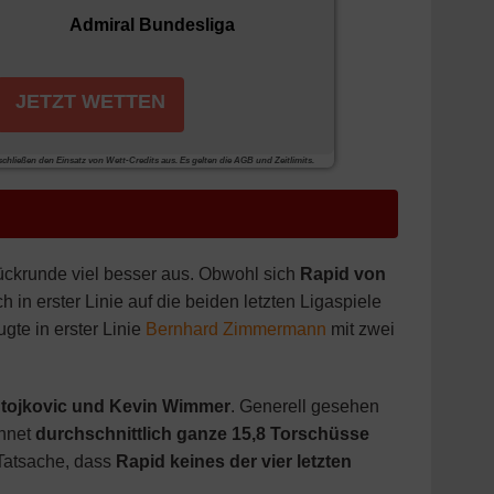
Admiral Bundesliga
JETZT WETTEN
ießen den Einsatz von Wett-Credits aus. Es gelten die AGB und Zeitlimits.
Rückrunde viel besser aus. Obwohl sich
Rapid von
h in erster Linie auf die beiden letzten Ligaspiele
gte in erster Linie
Bernhard Zimmermann
mit zwei
 Stojkovic und Kevin Wimmer
. Generell gesehen
chnet
durchschnittlich ganze 15,8 Torschüsse
 Tatsache, dass
Rapid keines der vier letzten