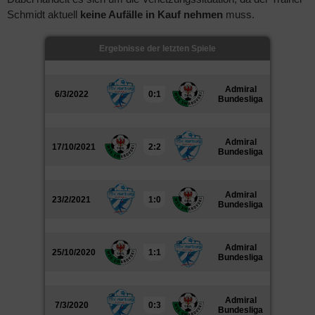
Schmidt aktuell
keine Aufälle in Kauf nehmen
muss.
Ergebnisse der letzten Spiele
Admiral
6/3/2022
0:1
Bundesliga
Admiral
17/10/2021
2:2
Bundesliga
Admiral
23/2/2021
1:0
Bundesliga
Admiral
25/10/2020
1:1
Bundesliga
Admiral
7/3/2020
0:3
Bundesliga