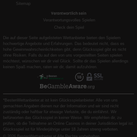
Sitemap
Verantwortlich sein
Verantwortungsvolles Spielen
Check dein Spiel
Die auf dieser Seite aufgelisteten Wettanbieter bieten den Spielern
hochwertige Angebote und Erfahrungen. Das bedeutet nicht, dass es
hohe Gewinnwahrscheinlichkeiten gibt, denn Glücksspiel gibt es nicht
ohne Risiken. Falls du auf den von uns vorgestellten Seiten spielen
möchtest, wünschen wir dir viel Glück. Sollte dir das Spielen allerdings
keinen Spaß machen, raten wir dir, damit aufzuhören.
*BestenWettanbieter.at ist kein Glücksspielanbieter. Alle von uns
gemachten Angaben dienen nur der Information und wir sind nicht
zuständig oder haftbar für etwaige Verluste, die du einfährst. Wir
befürworten das Glücksspiel in keiner Weise. Wir empfehlen dir, zu
prüfen, ob die Teilnahme an Online Casinos in deiner Jurisdiktion legal ist.
Glücksspiel ist für Minderjährige unter 18 Jahren streng verboten.
© 2026 BestenWettanbieter.at Alle Rechte vorbehalten.