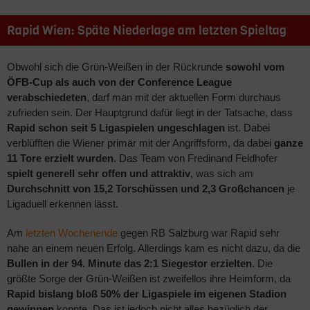
Rapid Wien: Späte Niederlage am letzten Spieltag
Obwohl sich die Grün-Weißen in der Rückrunde
sowohl vom
ÖFB-Cup als auch von der Conference League
verabschiedeten
, darf man mit der aktuellen Form durchaus
zufrieden sein. Der Hauptgrund dafür liegt in der Tatsache, dass
Rapid schon seit 5 Ligaspielen ungeschlagen
ist. Dabei
verblüfften die Wiener primär mit der Angriffsform, da dabei
ganze
11 Tore erzielt wurden
. Das Team von Fredinand Feldhofer
spielt generell sehr offen und attraktiv
, was sich am
Durchschnitt von 15,2 Torschüssen und 2,3 Großchancen
je
Ligaduell erkennen lässt.
Am
letzten Wochenende
gegen RB Salzburg war Rapid sehr
nahe an einem neuen Erfolg. Allerdings kam es nicht dazu, da die
Bullen in der 94. Minute das 2:1 Siegestor erzielten
. Die
größte Sorge der Grün-Weißen ist zweifellos ihre Heimform, da
Rapid bislang bloß 50% der Ligaspiele im eigenen Stadion
gewinnen
konnte. Das ist jedoch nicht alles bezüglich der