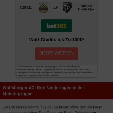
Admiral
9/2/2021
1:0
Bundesliga
Wett-Credits bis Zu
100€*
JETZT WETTEN
*Nur für neue bet365 Kunden. Bedingung für Wett-Credits-Freigabe:
Mindesteinzahlung €5 und 1x abgerechnete Wette. Mindestquoten, Wett- und
Zahlungsmethoden-Ausnahmen gelten. Gewinne schließen den Einsatz von Wett-
Credits aus. Es gelten die AGB und Zeitlimits.
Wolfsberger AC: Drei Niederlagen in der
Meistergruppe
Die Rückrunde könnte aus der Sicht der Wölfe definitiv kaum
schlechter aussehen. Das Team von Robin Dutt
gewann