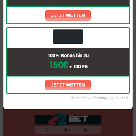
JETZT WETTEN
VS
Wolfsberger AC
100% Bonus bis zu
150€
+ 100 FS
EMPFOHLENE WETTE
JETZT WETTEN
Sieg Rapid Wien
1 -
X -
2 -