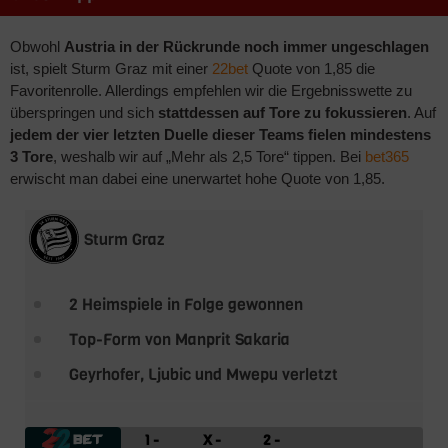
Obwohl
Austria in der Rückrunde noch immer ungeschlagen
ist, spielt Sturm Graz mit einer
22bet
Quote von 1,85 die
Favoritenrolle. Allerdings empfehlen wir die Ergebnisswette zu
überspringen und sich
stattdessen auf Tore zu fokussieren
. Auf
jedem der vier letzten Duelle dieser Teams fielen mindestens
3 Tore
, weshalb wir auf „Mehr als 2,5 Tore“ tippen. Bei
bet365
erwischt man dabei eine unerwartet hohe Quote von 1,85.
Sturm Graz
2 Heimspiele in Folge gewonnen
Top-Form von Manprit Sakaria
Geyrhofer, Ljubic und Mwepu verletzt
1 -
X -
2 -