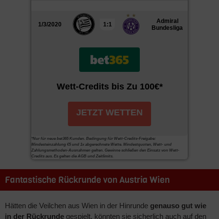
Admiral
1/3/2020
1:1
Bundesliga
Wett-Credits bis Zu
100€*
JETZT WETTEN
*Nur für neue bet365 Kunden. Bedingung für Wett-Credits-Freigabe:
Mindesteinzahlung €5 und 1x abgerechnete Wette. Mindestquoten, Wett- und
Zahlungsmethoden-Ausnahmen gelten. Gewinne schließen den Einsatz von Wett-
Credits aus. Es gelten die AGB und Zeitlimits.
Fantastische Rückrunde von Austria Wien
Hätten die Veilchen aus Wien in der Hinrunde
genauso gut wie
in der Rückrunde
gespielt, könnten sie sicherlich auch auf den