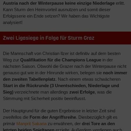
Austria nach der Winterpause keine einzige Niederlage
erlitt.
Kann Sturm den Heimvorteil ausnutzen und somit dieser
Erfolgsserie ein Ende setzen? Wir haben das Wichtigste
analysiert!
Zwei Ligasiege in Folge für Sturm Graz
Die Mannschaft von Christian Ilzer ist definitiv auf dem besten
Weg zur
Qualifikation für die Champions League
in der
nächsten Saison. Obwohl die Grazer nach der Winterpause nicht
genauso gut wie in der Hinrunde wirken, belegen sie
noch immer
den zweiten Tabellenplatz
. Nach einem etwas schwächeren
Start in die Rückrunde (3 Unentschieden, Niederlage und
Sieg)
verzeichnete man allerdings
zwei Erfolge
, was die
Stimmung mit Sicherheit positiv beeinflusst.
Der Hauptgrund für die guten Ergebnisse in letzter Zeit sind
zweifellos die
Form der Angriffsreihe
. Diesbezüglich gilt es
primär
Manprit Sakaria
zu erwähnen, der
drei Tore an den
letzten beiden Spieltagen
erzielte. Außerdem verdienen auch