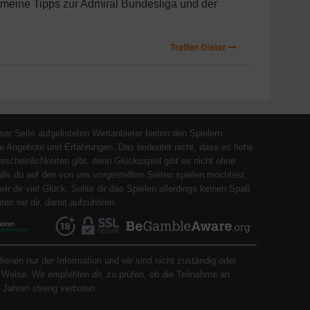
e meine Tipps zur Admiral Bundesliga und der
Treffen Dieter
eser Seite aufgelisteten Wettanbieter bieten den Spielern
e Angebote und Erfahrungen. Das bedeutet nicht, dass es hohe
scheinlichkeiten gibt, denn Glücksspiel gibt es nicht ohne
alls du auf den von uns vorgestellten Seiten spielen möchtest,
ir dir viel Glück. Sollte dir das Spielen allerdings keinen Spaß
ten wir dir, damit aufzuhören.
ienen nur der Information und wir sind nicht zuständig oder
r Weise. Wir empfehlen dir, zu prüfen, ob die Teilnahme an
18 Jahren streng verboten.