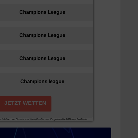
Champions League
Champions League
Champions League
Champions league
JETZT WETTEN
ießen den Einsatz von Wett-Credits aus. Es gelten die AGB und Zeitlimits.