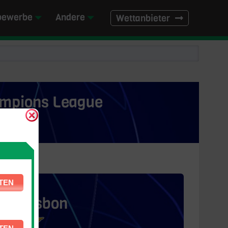
bewerbe
Andere
Wettanbieter
ampions League
TEN
ica Lisbon