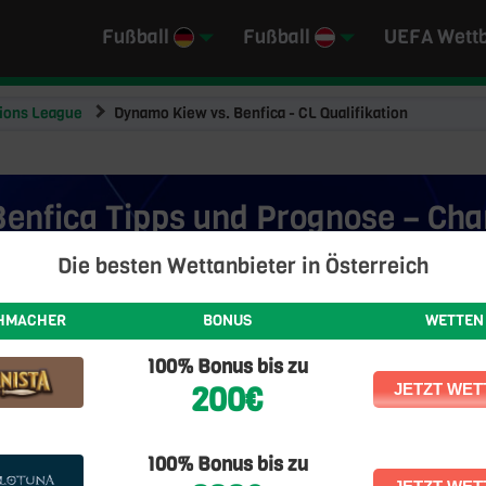
Fußball
Fußball
UEFA Wett
ions League
Dynamo Kiew vs. Benfica - CL Qualifikation
enfica Tipps und Prognose – Ch
Die besten Wettanbieter in Österreich
HMACHER
BONUS
WETTEN
100% Bonus bis zu
200€
JETZT WET
 Kiev
Benf
Wednesday 17 August 2022, 19:00
100% Bonus bis zu