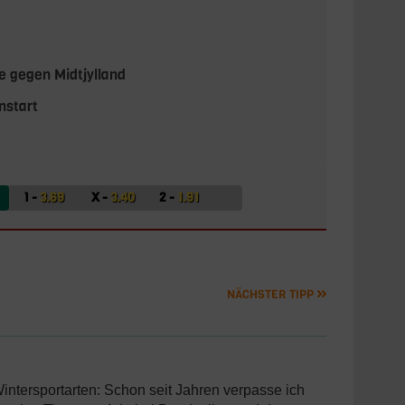
e gegen Midtjylland
nstart
1 -
3.69
X -
3.40
2 -
1.91
NÄCHSTER TIPP
intersportarten: Schon seit Jahren verpasse ich