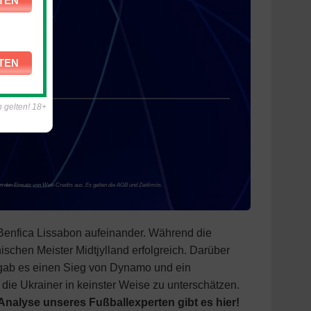
TEN
TEN
den Einsatz von Wett-Credits aus. Es gelten die AGB und Zeitlimits.
enfica Lissabon aufeinander. Während die
schen Meister Midtjylland erfolgreich. Darüber
gab es einen Sieg von Dynamo und ein
die Ukrainer in keinster Weise zu unterschätzen.
nalyse unseres Fußballexperten gibt es hier!