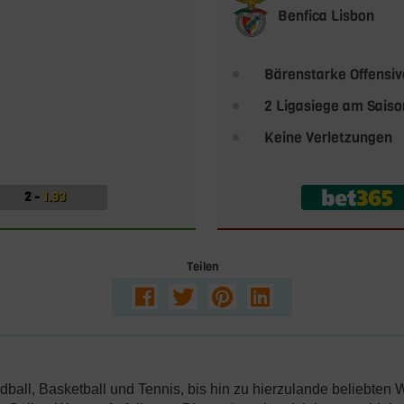
Benfica Lisbon
Bärenstarke Offensiv
2 Ligasiege am Saiso
Keine Verletzungen
2 -
1.93
Teilen
all, Basketball und Tennis, bis hin zu hierzulande beliebten W