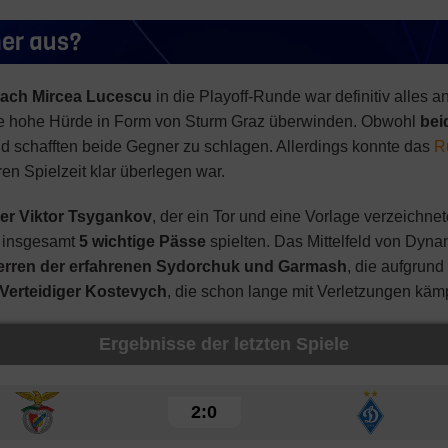
er aus?
oach Mircea Lucescu
in die Playoff-Runde war definitiv alles 
e hohe Hürde in Form von Sturm Graz überwinden. Obwohl
bei
 schafften beide Gegner zu schlagen. Allerdings konnte das
R
ren Spielzeit klar überlegen war.
er Viktor Tsygankov
, der ein Tor und eine Vorlage verzeichn
e insgesamt
5 wichtige Pässe
spielten. Das Mittelfeld von Dyn
erren der erfahrenen Sydorchuk und Garmash
, die aufgrun
Verteidiger Kostevych
, die schon lange mit Verletzungen käm
Ergebnisse der letzten Spiele
2:0