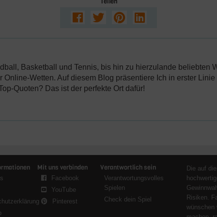
Teilen
all, Basketball und Tennis, bis hin zu hierzulande beliebten W
r Online-Wetten. Auf diesem Blog präsentiere Ich in erster Lini
op-Quoten? Das ist der perfekte Ort dafür!
ormationen
Mit uns verbinden
Verantwortlich sein
Die auf di
ns
Facebook
Verantwortungsvolles
hochwertig
Spielen
Gewinnwahr
YouTube
Risiken. F
Check dein Spiel
hutzerklärung
Pinterest
wünschen w
p
machen, ra