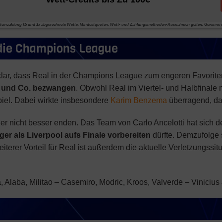
teinzahlung €5 und 1x abgerechnete Wette. Mindestquoten, Wett- und Zahlungsmethoden-Ausnahmen gelten. Gewinne schl
 die Champions League
lar, dass Real in der Champions League zum engeren Favoriten
 und Co. bezwangen
. Obwohl Real im Viertel- und Halbfinale 
iel. Dabei wirkte insbesondere
Karim Benzema
überragend, d
er nicht besser enden. Das Team von Carlo Ancelotti hat sich 
nger als Liverpool aufs Finale vorbereiten
dürfte. Demzufolge 
eiterer Vorteil für Real ist außerdem die aktuelle Verletzungssit
 Alaba, Militao – Casemiro, Modric, Kroos, Valverde – Vinicius