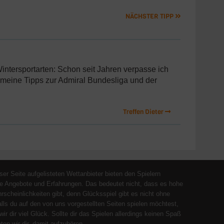
NÄCHSTER TIPP
intersportarten: Schon seit Jahren verpasse ich
e meine Tipps zur Admiral Bundesliga und der
Treffen Dieter
eser Seite aufgelisteten Wettanbieter bieten den Spielern
e Angebote und Erfahrungen. Das bedeutet nicht, dass es hohe
scheinlichkeiten gibt, denn Glücksspiel gibt es nicht ohne
alls du auf den von uns vorgestellten Seiten spielen möchtest,
ir dir viel Glück. Sollte dir das Spielen allerdings keinen Spaß
ten wir dir, damit aufzuhören.