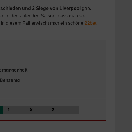
tschieden und 2 Siege von Liverpool
gab.
en in der laufenden Saison, dass man sie
. In diesem Fall erwischt man ein schöne
22bet
Vergangenheit
 Benzema
1 -
X -
2 -