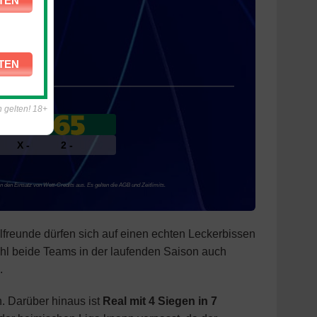
TEN
TEN
X -
2 -
den Einsatz von Wett-Credits aus. Es gelten die AGB und Zeitlimits.
freunde dürfen sich auf einen echten Leckerbissen
l beide Teams in der laufenden Saison auch
.
. Darüber hinaus ist
Real mit 4 Siegen in 7