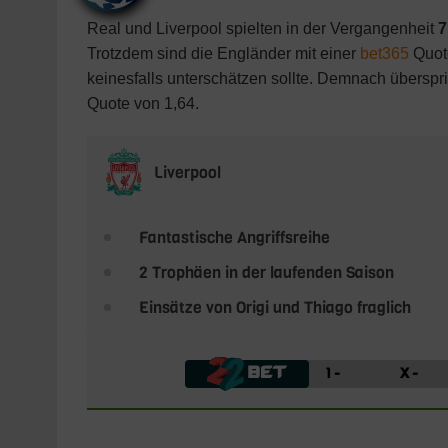
Real und Liverpool spielten in der Vergangenheit
7
Trotzdem sind die Engländer mit einer
bet365
Quote
keinesfalls unterschätzen sollte. Demnach überspr
Quote von 1,64.
Liverpool
Fantastische Angriffsreihe
2 Trophäen in der laufenden Saison
Einsätze von Origi und Thiago fraglich
1 -
X -