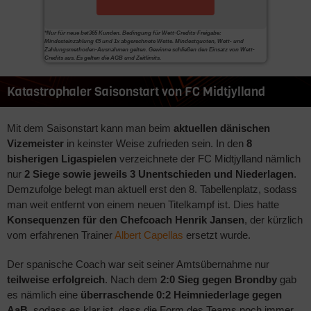
*Nur für neue bet365 Kunden. Bedingung für Wett-Credits-Freigabe:
Mindesteinzahlung €5 und 1x abgerechnete Wette. Mindestquoten, Wett- und
Zahlungsmethoden-Ausnahmen gelten. Gewinne schließen den Einsatz von Wett-
Credits aus. Es gelten die AGB und Zeitlimits.
Katastrophaler Saisonstart von FC Midtjylland
Mit dem Saisonstart kann man beim
aktuellen dänischen
Vizemeister
in keinster Weise zufrieden sein. In den
8
bisherigen Ligaspielen
verzeichnete der FC Midtjylland nämlich
nur
2 Siege sowie jeweils 3 Unentschieden und Niederlagen
.
Demzufolge belegt man aktuell erst den 8. Tabellenplatz, sodass
man weit entfernt von einem neuen Titelkampf ist. Dies hatte
Konsequenzen für den Chefcoach Henrik Jansen
, der kürzlich
vom erfahrenen Trainer
Albert Capellas
ersetzt wurde.
Der spanische Coach war seit seiner Amtsübernahme nur
teilweise erfolgreich
. Nach dem
2:0 Sieg gegen Brondby
gab
es nämlich eine
überraschende 0:2 Heimniederlage gegen
AaB
, sodass es klar ist, dass die Form des Teams noch immer