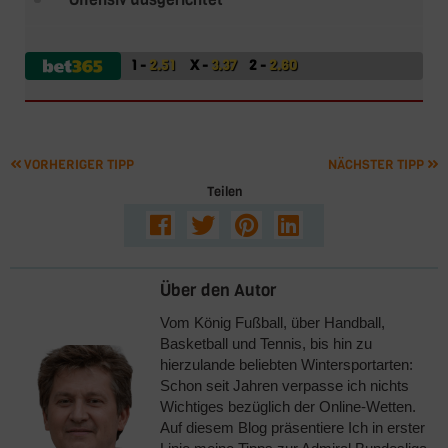
1 -
2.51
X -
3.37
2 -
2.60
VORHERIGER TIPP
NÄCHSTER TIPP
Teilen
Über den Autor
Vom König Fußball, über Handball,
Basketball und Tennis, bis hin zu
hierzulande beliebten Wintersportarten:
Schon seit Jahren verpasse ich nichts
Wichtiges bezüglich der Online-Wetten.
Auf diesem Blog präsentiere Ich in erster