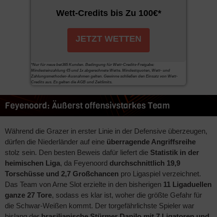
Wett-Credits bis Zu
100€*
JETZT WETTEN
*Nur für neue bet365 Kunden. Bedingung für Wett-Credits-Freigabe:
Mindesteinzahlung €5 und 1x abgerechnete Wette. Mindestquoten, Wett- und
Zahlungsmethoden-Ausnahmen gelten. Gewinne schließen den Einsatz von Wett-
Credits aus. Es gelten die AGB und Zeitlimits.
Feyenoord: Äußerst offensivstarkes Team
Während die Grazer in erster Linie in der Defensive überzeugen,
dürfen die Niederländer auf eine
überragende Angriffsreihe
stolz sein. Den besten Beweis dafür liefert die
Statistik in der
heimischen Liga
, da Feyenoord
durchschnittlich 19,9
Torschüsse und 2,7 Großchancen
pro Ligaspiel verzeichnet.
Das Team von Arne Slot erzielte in den bisherigen
11 Ligaduellen
ganze 27 Tore
, sodass es klar ist, woher die größte Gefahr für
die Schwar-Weißen kommt. Der torgefährlichste Spieler war
bislang der
brasilianische Stürmer Danilo mit 7 Ligatoren und