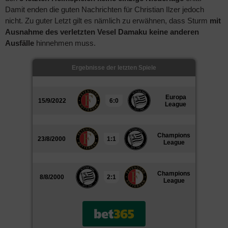
Damit enden die guten Nachrichten für Christian Ilzer jedoch
nicht. Zu guter Letzt gilt es nämlich zu erwähnen, dass Sturm
mit
Ausnahme des verletzten Vesel Damaku keine anderen
Ausfälle
hinnehmen muss.
Ergebnisse der letzten Spiele
Europa
15/9/2022
6:0
League
Champions
23/8/2000
1:1
League
Champions
8/8/2000
2:1
League