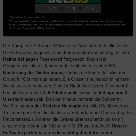
1 -
1.71
X -
1.29
2 -
1.25
*Geschäftsbedingungen gelten! 18+
*Nur für neue bet365 Kunden. Bedingung für Wett-Credits-Freigabe: Mindesteinzahlung €5 und 1x abgerechnete
Wette. Mindestquoten, Wett- und Zahlungsmethoden-Ausnahmen gelten. Gewinne schließen den Einsatz von Wett-
Credits aus. Es gelten die AGB und Zeitlimits.
Der Kampf der Schwarz-Weißen aus Graz ums Achtelfinale der
UEFA Europa League wird am kommenden Donnerstag mit dem
Heimspiel gegen Feyenoord
fortgesetzt. Das erste
Gruppenspiel dieser Teams endete mit einem echten
6:0
Kantersieg der Niederländer
, sodass die Gäste definitiv mehr
Grund für Optimismus haben. Die Grazer sind jedoch in keinster
Weise zu unterschätzen. Seit der Niederlage gegen Feyenoord
bestritt Sturm nämlich
8 Pflichtspiele
, wobei es
5 Siege und 3
Unentschieden
gab. Darüber hinaus verloren die Schwarz-
Weißen
keines der 8 letzten Heimspiele
in allen Wettbewerben.
Trotzdem genießen die Gäste aus Rotterdam am Donnerstag den
Favoritenstatus. Können die Grazer überraschend und somit
einen großen Schritt in Richtung K.O.-Phase machen?
Unsere
Fußballexperten fassten die wichtigsten Infos in der