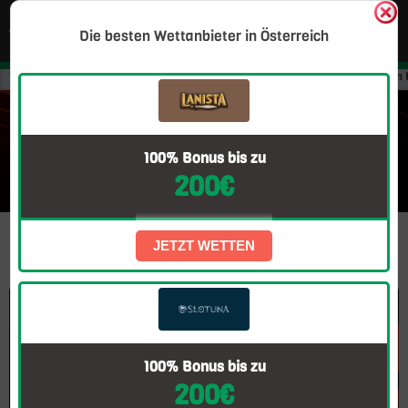
Die besten Wettanbieter in Österreich
Wettanbieter Österreich
Blog
Wett Tipps
Europa League
Union 
Union Berlin vs Braga Tipps und Prognose –
Europa League Gruppe D
100% Bonus bis zu
200€
JETZT WETTEN
Thursday 27 October 2022, 16:45
Union Berlin
100% Bonus bis zu
200€