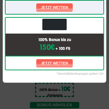
Die von uns empfohlenen Wettanbieter
JETZT WETTEN
100% Bonus Bis Zu
200€
100% Bonus bis zu
150€
+ 100 FS
BONUS ABHOLEN
JETZT WETTEN
10€
100% Bonus +
Freiwette
BONUS ABHOLEN