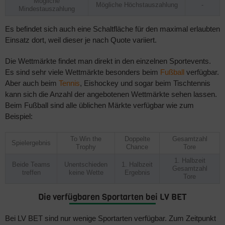
Mögliche
Mögliche Höchstauszahlung
-
Mindestauszahlung
Es befindet sich auch eine Schaltfläche für den maximal erlaubten
Einsatz dort, weil dieser je nach Quote variiert.
Die Wettmärkte findet man direkt in den einzelnen Sportevents.
Es sind sehr viele Wettmärkte besonders beim
Fußball
verfügbar.
Aber auch beim
Tennis
, Eishockey und sogar beim Tischtennis
kann sich die Anzahl der angebotenen Wettmärkte sehen lassen.
Beim Fußball sind alle üblichen Märkte verfügbar wie zum
Beispiel:
To Win the
Doppelte
Gesamtzahl
Spielergebnis
Trophy
Chance
Tore
1. Halbzeit
Beide Teams
Unentschieden
1. Halbzeit
Gesamtzahl
treffen
keine Wette
Ergebnis
Tore
Die verfügbaren Sportarten bei LV BET
Bei LV BET sind nur wenige Sportarten verfügbar. Zum Zeitpunkt