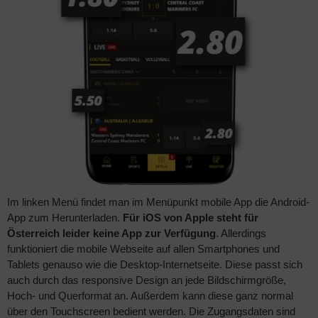
Im linken Menü findet man im Menüpunkt mobile App die Android-
App zum Herunterladen.
Für iOS von Apple steht für
Österreich leider keine App zur Verfügung
. Allerdings
funktioniert die mobile Webseite auf allen Smartphones und
Tablets genauso wie die Desktop-Internetseite. Diese passt sich
auch durch das responsive Design an jede Bildschirmgröße,
Hoch- und Querformat an. Außerdem kann diese ganz normal
über den Touchscreen bedient werden. Die Zugangsdaten sind