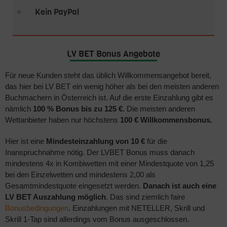
Kein PayPal
LV BET Bonus Angebote
Für neue Kunden steht das üblich Willkommensangebot bereit,
das hier bei LV BET ein wenig höher als bei den meisten anderen
Buchmachern in Österreich ist. Auf die erste Einzahlung gibt es
nämlich
100 % Bonus bis zu 125 €.
Die meisten anderen
Wettanbieter haben nur höchstens
100 € Willkommensbonus.
Hier ist eine
Mindesteinzahlung von 10 €
für die
Inanspruchnahme nötig. Der LVBET Bonus muss danach
mindestens 4x in Kombiwetten mit einer Mindestquote von 1,25
bei den Einzelwetten und mindestens 2,00 als
Gesamtmindestquote eingesetzt werden.
Danach ist auch eine
LV BET Auszahlung möglich
. Das sind ziemlich faire
Bonusbedingungen
. Einzahlungen mit NETELLER, Skrill und
Skrill 1-Tap sind allerdings vom Bonus ausgeschlossen.