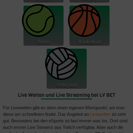
Tennis
Basketball
Volleyball
Live Wetten und Live Streaming bei LV BET
Für Livewetten gibt es oben einen eigenen Menüpunkt, wo man
diese am schnellsten findet. Das Angebot an
Livewetten
ist sehr
gut. Besonders bei den eSports ist fast immer was los. Dort sind
auch immer Live Streams aus Twitch verfügbar. Aber auch die