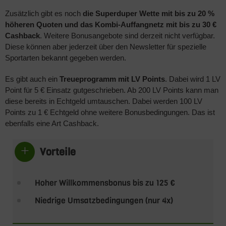
Zusätzlich gibt es noch
die Superduper Wette mit bis zu 20 %
höheren Quoten und das Kombi-Auffangnetz mit bis zu 30 €
Cashback
. Weitere Bonusangebote sind derzeit nicht verfügbar.
Diese können aber jederzeit über den Newsletter für spezielle
Sportarten bekannt gegeben werden.
Es gibt auch ein
Treueprogramm mit LV Points
. Dabei wird 1 LV
Point für 5 € Einsatz gutgeschrieben. Ab 200 LV Points kann man
diese bereits in Echtgeld umtauschen. Dabei werden 100 LV
Points zu 1 € Echtgeld ohne weitere Bonusbedingungen. Das ist
ebenfalls eine Art Cashback.
Vorteile
Hoher Willkommensbonus bis zu 125 €
Niedrige Umsatzbedingungen (nur 4x)