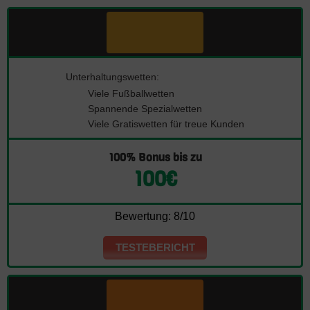
Viele Fußballwetten
Spannende Spezialwetten
Viele Gratiswetten für treue Kunden
100% Bonus bis zu
100€
8/10
TESTEBERICHT