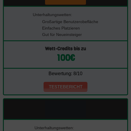
Großartige Benutzerobefläche
Einfaches Platzieren
Gut für Neueinsteiger
Wett-Credits bis zu
100€
8/10
TESTEBERICHT