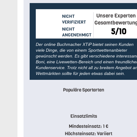
Unsere Experten
NICHT
VERIFIZIERT
Gesamtbewertun
NICHT
5/10
ANGENEHMIGT
Der online Buchmacher XTiP bietet seinen Kunden
viele Dinge, die von einem Sportwettenanbieter
gewünscht werden. Es gibt verschiedene interessan
Boni, eine Livewetten-Bereich und einen freundliche
Kundenservice. Trotz nicht all zu breitem Angebot a
Wettmärkten sollte für jeden etwas dabei sein.
Populäre Sportarten
Einsatzlimits
Mindesteinsatz: 1 €
Höchsteinsatz: Variiert