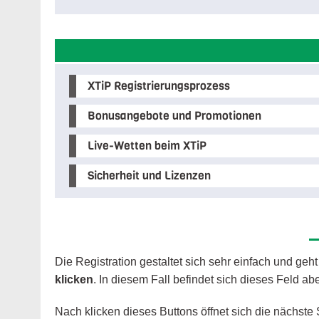
XTiP Registrierungsprozess
Bonusangebote und Promotionen
Live-Wetten beim XTiP
Sicherheit und Lizenzen
Die Registration gestaltet sich sehr einfach und geh
klicken
. In diesem Fall befindet sich dieses Feld ab
Nach klicken dieses Buttons öffnet sich die nächste 