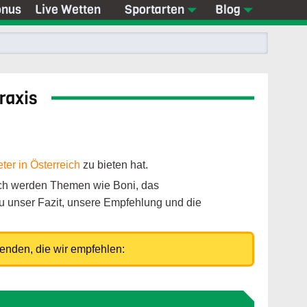
onus
Live Wetten
Sportarten
Blog
raxis
ter in Österreich
zu bieten hat.
ich werden Themen wie Boni, das
u unser Fazit, unsere Empfehlung und die
wenden, die wir empfehlen: