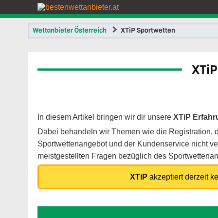
Wettanbieter Österreich
XTiP Sportwetten
XTiP
In diesem Artikel bringen wir dir unsere
XTiP Erfah
Dabei behandeln wir Themen wie die Registration, 
Sportwettenangebot und der Kundenservice nicht ver
meistgestellten Fragen bezüglich des Sportwettenan
XTiP
akzeptiert derzeit k