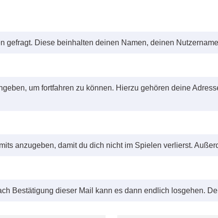
en gefragt. Diese beinhalten deinen Namen, deinen Nutzername
geben, um fortfahren zu können. Hierzu gehören deine Adresse
Limits anzugeben, damit du dich nicht im Spielen verlierst. Au
ach Bestätigung dieser Mail kann es dann endlich losgehen. Dein 