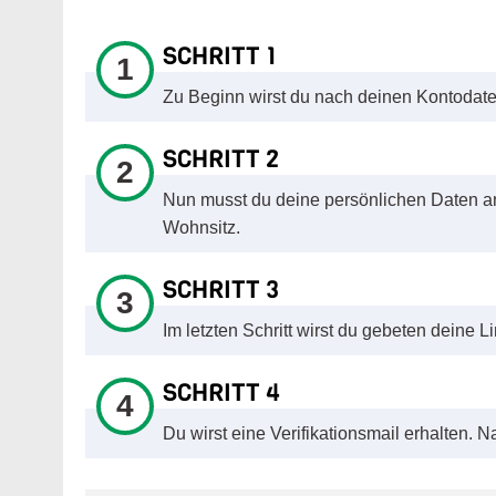
SCHRITT 1
Zu Beginn wirst du nach deinen Kontodat
SCHRITT 2
Nun musst du deine persönlichen Daten an
Wohnsitz.
SCHRITT 3
Im letzten Schritt wirst du gebeten deine 
SCHRITT 4
Du wirst eine Verifikationsmail erhalten. N