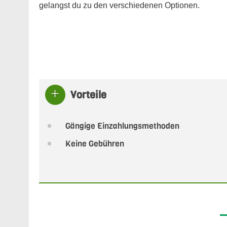
gelangst du zu den verschiedenen Optionen.
Vorteile
Gängige Einzahlungsmethoden
Keine Gebühren