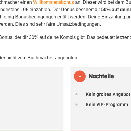
Buchmacher einen
Willkommensbonus
an. Dieser wird bei dem 
indestens 10€ einzahlen. Der Bonus beschert dir
50% auf dein
ch einig Bonusbedingungen erfüllt werden. Deine Einzahlung 
erden. Dies sind sehr faire Umsatzbedingungen.
 Bonus, der dir 30% auf deine Kombis gibt. Das bedeutet letzte
ider nicht vom Buchmacher angeboten.
Nachteile
Kein großes Angebot
Kein VIP-Programm