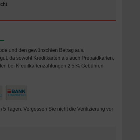
icht
hode und den gewünschten Betrag aus.
ut, da sowohl Kreditkarten als auch Prepaidkarten,
den bei Kreditkartenzahlungen 2,5 % Gebühren
 5 Tagen. Vergessen Sie nicht die Verifizierung vor