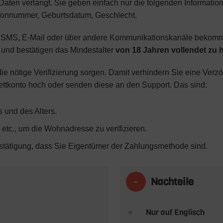
 Daten verlangt. Sie geben einfach nur die folgenden Informatio
onnummer, Geburtsdatum, Geschlecht.
er SMS, E-Mail oder über andere Kommunikationskanäle bekom
und bestätigen das Mindestalter
von 18 Jahren vollendet zu 
 die nötige Verifizierung sorgen. Damit verhindern Sie eine Ve
ettkonto hoch oder senden diese an den Support. Das sind:
 und des Alters.
 etc., um die Wohnadresse zu verifizieren.
estätigung, dass Sie Eigentümer der Zahlungsmethode sind.
Nachteile
Nur auf Englisch