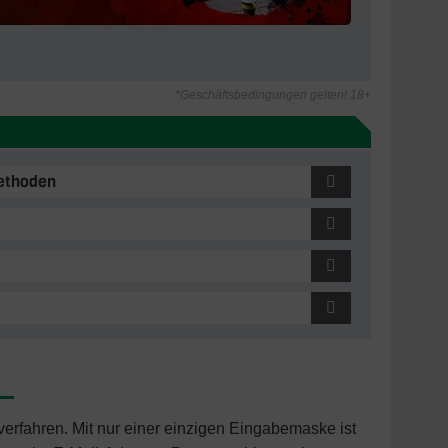
ethoden
sverfahren. Mit nur einer einzigen Eingabemaske ist