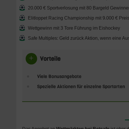
20.000 € Sportverlosung mit 80 Bargeld Gewinn
Elitloppet Racing Championship mit 9.000 € Prei
Wettgewinn mit 3 Tore Führung im Eishockey
Safe Multiples: Geld zurück Aktion, wenn eine Aus
Vorteile
Viele Bonusangebote
Spezielle Aktionen für einzelne Sportarten
Das Angebot an
Wettmärkten bei Betsafe
ist eher 