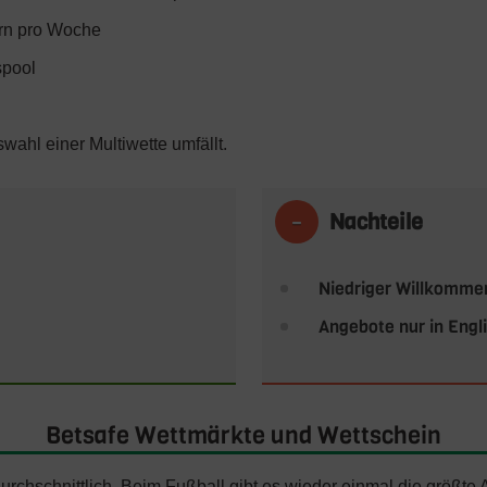
ern pro Woche
spool
wahl einer Multiwette umfällt.
Nachteile
Niedriger Willkomm
Angebote nur in Engl
Betsafe Wettmärkte und Wettschein
durchschnittlich. Beim Fußball gibt es wieder einmal die größte 